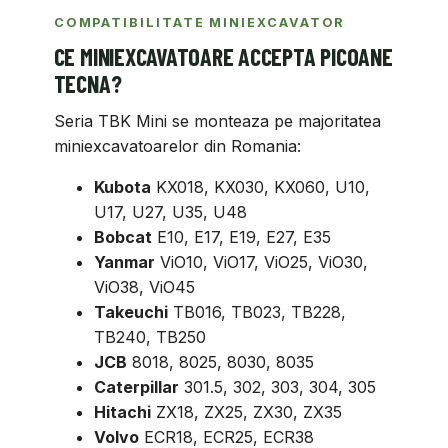
COMPATIBILITATE MINIEXCAVATOR
CE MINIEXCAVATOARE ACCEPTA PICOANE
TECNA?
Seria TBK Mini se monteaza pe majoritatea
miniexcavatoarelor din Romania:
Kubota
KX018, KX030, KX060, U10,
U17, U27, U35, U48
Bobcat
E10, E17, E19, E27, E35
Yanmar
ViO10, ViO17, ViO25, ViO30,
ViO38, ViO45
Takeuchi
TB016, TB023, TB228,
TB240, TB250
JCB
8018, 8025, 8030, 8035
Caterpillar
301.5, 302, 303, 304, 305
Hitachi
ZX18, ZX25, ZX30, ZX35
Volvo
ECR18, ECR25, ECR38