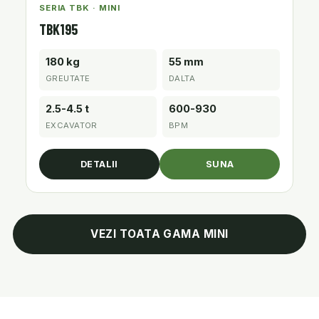
SERIA TBK · MINI
TBK195
180 kg
55 mm
GREUTATE
DALTA
2.5-4.5 t
600-930
EXCAVATOR
BPM
DETALII
SUNA
VEZI TOATA GAMA MINI