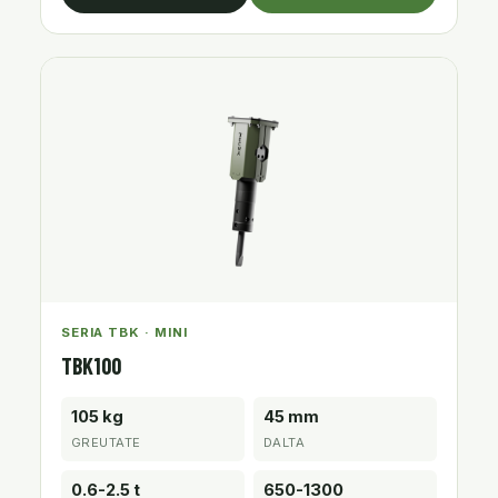
SERIA TBK · MINI
TBK100
105 kg
45 mm
GREUTATE
DALTA
0.6-2.5 t
650-1300