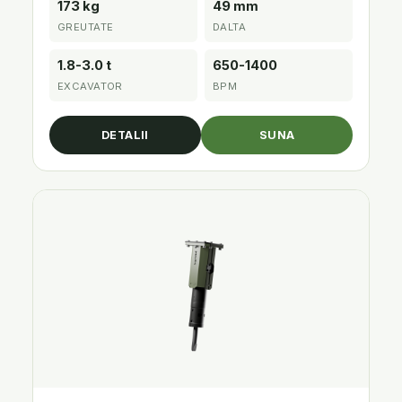
173 kg
49 mm
GREUTATE
DALTA
1.8-3.0 t
650-1400
EXCAVATOR
BPM
DETALII
SUNA